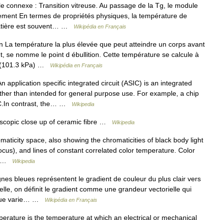
le connexe : Transition vitreuse. Au passage de la Tg, le module
ement En termes de propriétés physiques, la température de
e matière est souvent… …
Wikipédia en Français
on La température la plus élevée que peut atteindre un corps avant
, se nomme le point d ébullition. Cette température se calcule à
e (101.3 kPa) …
Wikipédia en Français
 application specific integrated circuit (ASIC) is an integrated
 rather than intended for general purpose use. For example, a chip
SIC.In contrast, the… …
Wikipedia
copic close up of ceramic fibre …
Wikipedia
ticity space, also showing the chromaticities of black body light
cus), and lines of constant correlated color temperature. Color
ght …
Wikipedia
nes bleues représentent le gradient de couleur du plus clair vers
elle, on définit le gradient comme une grandeur vectorielle qui
sique varie… …
Wikipédia en Français
rature is the temperature at which an electrical or mechanical