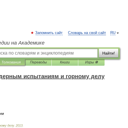
Запомнить сайт
Словарь на свой сайт
RU
едии на Академике
Найти!
Толкования
Переводы
Книги
Игры ⚽
ядерным испытаниям и горному делу
ии
ному
делу
.
2013
.