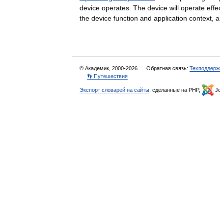
device operates. The device will operate effe
the device function and application contex
© Академик, 2000-2026
Обратная связь:
Техподдерж
👣 Путешествия
Экспорт словарей на сайты
, сделанные на PHP,
Jo