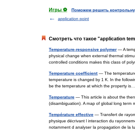
Игры ⚽
Поможем решить контрольну
application point
Смотреть что такое "application te
Temperature-responsive polymer
— A temp
physical change when external thermal stimul
controlled conditions makes this class of po
Temperature coefficient
— The temperature c
temperature is changed by 1 K. In the follow
be the temperature at which the property 
Temperature
— This article is about the th
(disambiguation). A map of global long term
Température effective
— Transfert de rayon
physique décrivant l interaction du rayonnem
notamment d analyser la propagation de la