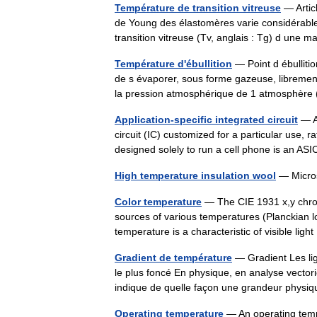
Température de transition vitreuse
— Artic
de Young des élastomères varie considérabl
transition vitreuse (Tv, anglais : Tg) d un
Température d'ébullition
— Point d ébulliti
de s évaporer, sous forme gazeuse, librement
la pression atmosphérique de 1 atmosphèr
Application-specific integrated circuit
— An
circuit (IC) customized for a particular use,
designed solely to run a cell phone is an A
High temperature insulation wool
— Micros
Color temperature
— The CIE 1931 x,y chroma
sources of various temperatures (Planckian lo
temperature is a characteristic of visible li
Gradient de température
— Gradient Les lig
le plus foncé En physique, en analyse vectori
indique de quelle façon une grandeur phy
Operating temperature
— An operating tempe