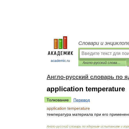
Словари и энциклоп
academic.ru
Англо-русский словарь по ядерным испытаниям и горному делу
Англо-русский словарь по 
application temperature
Толкование
Перевод
application
temperature
температура
материала
при
его
применен
Англо
-
русский
словарь
по
ядерным
испытаниям
и
гор