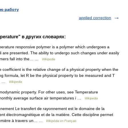
ю работу
applied correction
mperature" в других словарях:
erature responsive polymer is a polymer which undergoes a
i are presented. The ability to undergo such changes under easily
lymers fall into the… …
Wikipedia
oefficient is the relative change of a physical property when the
ing formula, let R be the physical property to be measured and T
is… …
Wikipedia
ermodynamic property. For other uses, see Temperature
 monthly average surface air temperatures i …
Wikipedia
nement Le transfert de rayonnement est le domaine de la
ent électromagnétique et de la matière. Cette discipline permet
 lumière à travers un… …
Wikipédia en Français